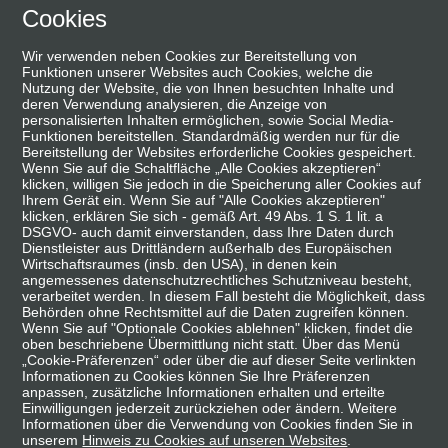
Skip
Cookies
suchen
Menü
to
Wir verwenden neben Cookies zur Bereitstellung von
main
Funktionen unserer Websites auch Cookies, welche die
content
Nutzung der Website, die von Ihnen besuchten Inhalte und
deren Verwendung analysieren, die Anzeige von
personalisierten Inhalten ermöglichen, sowie Social Media-
Funktionen bereitstellen. Standardmäßig werden nur für die
Bereitstellung der Websites erforderliche Cookies gespeichert.
Wenn Sie auf die Schaltfläche „Alle Cookies akzeptieren“
klicken, willigen Sie jedoch in die Speicherung aller Cookies auf
Ihrem Gerät ein. Wenn Sie auf "Alle Cookies akzeptieren"
klicken, erklären Sie sich - gemäß Art. 49 Abs. 1 S. 1 lit. a
DSGVO- auch damit einverstanden, dass Ihre Daten durch
Dienstleister aus Drittländern außerhalb des Europäischen
Wirtschaftsraumes (insb. den USA), in denen kein
angemessenes datenschutzrechtliches Schutzniveau besteht,
verarbeitet werden. In diesem Fall besteht die Möglichkeit, dass
Startseite
|
Leben mit CLL
|
Mit Symptomen umgehen
Behörden ohne Rechtsmittel auf die Daten zugreifen können.
Wenn Sie auf "Optionale Cookies ablehnen" klicken, findet die
Vorlesen
oben beschriebene Übermittlung nicht statt. Über das Menü
„Cookie-Präferenzen“ oder über die auf dieser Seite verlinkten
Informationen zu Cookies können Sie Ihre Präferenzen
anpassen, zusätzliche Informationen erhalten und erteilte
Einwilligungen jederzeit zurückziehen oder ändern. Weitere
Informationen über die Verwendung von Cookies finden Sie in
Wie Sie im Alltag mit Symptomen
unserem
Hinweis zu Cookies auf unseren Websites
.