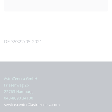
DE-35322/05-2021
Oben
AstraZeneca GmbH
Friesenweg 26
22763 Hamburg
040-8090 34100
service.center@astrazeneca.com