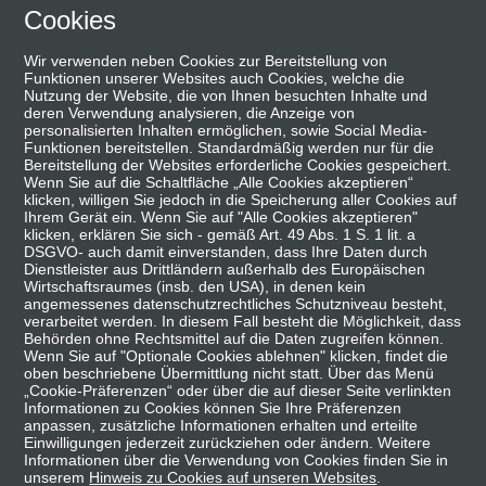
Skip
Cookies
suchen
Menü
to
Wir verwenden neben Cookies zur Bereitstellung von
main
Funktionen unserer Websites auch Cookies, welche die
content
Nutzung der Website, die von Ihnen besuchten Inhalte und
deren Verwendung analysieren, die Anzeige von
personalisierten Inhalten ermöglichen, sowie Social Media-
Funktionen bereitstellen. Standardmäßig werden nur für die
Bereitstellung der Websites erforderliche Cookies gespeichert.
Wenn Sie auf die Schaltfläche „Alle Cookies akzeptieren“
klicken, willigen Sie jedoch in die Speicherung aller Cookies auf
Ihrem Gerät ein. Wenn Sie auf "Alle Cookies akzeptieren"
klicken, erklären Sie sich - gemäß Art. 49 Abs. 1 S. 1 lit. a
DSGVO- auch damit einverstanden, dass Ihre Daten durch
Dienstleister aus Drittländern außerhalb des Europäischen
Wirtschaftsraumes (insb. den USA), in denen kein
angemessenes datenschutzrechtliches Schutzniveau besteht,
verarbeitet werden. In diesem Fall besteht die Möglichkeit, dass
Startseite
|
Krankheitsbild
|
Was ist CLL?
Behörden ohne Rechtsmittel auf die Daten zugreifen können.
Wenn Sie auf "Optionale Cookies ablehnen" klicken, findet die
Vorlesen
oben beschriebene Übermittlung nicht statt. Über das Menü
„Cookie-Präferenzen“ oder über die auf dieser Seite verlinkten
Informationen zu Cookies können Sie Ihre Präferenzen
anpassen, zusätzliche Informationen erhalten und erteilte
Einwilligungen jederzeit zurückziehen oder ändern. Weitere
Informationen über die Verwendung von Cookies finden Sie in
Was ist chronische lymphatische
unserem
Hinweis zu Cookies auf unseren Websites
.