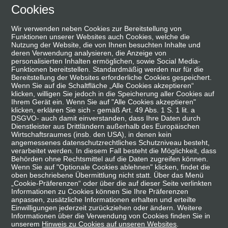
Skip
Cookies
suchen
Menü
to
Wir verwenden neben Cookies zur Bereitstellung von
main
Funktionen unserer Websites auch Cookies, welche die
content
Nutzung der Website, die von Ihnen besuchten Inhalte und
deren Verwendung analysieren, die Anzeige von
personalisierten Inhalten ermöglichen, sowie Social Media-
Funktionen bereitstellen. Standardmäßig werden nur für die
Bereitstellung der Websites erforderliche Cookies gespeichert.
Wenn Sie auf die Schaltfläche „Alle Cookies akzeptieren“
klicken, willigen Sie jedoch in die Speicherung aller Cookies auf
Ihrem Gerät ein. Wenn Sie auf "Alle Cookies akzeptieren"
klicken, erklären Sie sich - gemäß Art. 49 Abs. 1 S. 1 lit. a
DSGVO- auch damit einverstanden, dass Ihre Daten durch
Dienstleister aus Drittländern außerhalb des Europäischen
Wirtschaftsraumes (insb. den USA), in denen kein
angemessenes datenschutzrechtliches Schutzniveau besteht,
verarbeitet werden. In diesem Fall besteht die Möglichkeit, dass
Behörden ohne Rechtsmittel auf die Daten zugreifen können.
Wenn Sie auf "Optionale Cookies ablehnen" klicken, findet die
oben beschriebene Übermittlung nicht statt. Über das Menü
„Cookie-Präferenzen“ oder über die auf dieser Seite verlinkten
Informationen zu Cookies können Sie Ihre Präferenzen
anpassen, zusätzliche Informationen erhalten und erteilte
Einwilligungen jederzeit zurückziehen oder ändern. Weitere
Informationen über die Verwendung von Cookies finden Sie in
unserem
Hinweis zu Cookies auf unseren Websites
.