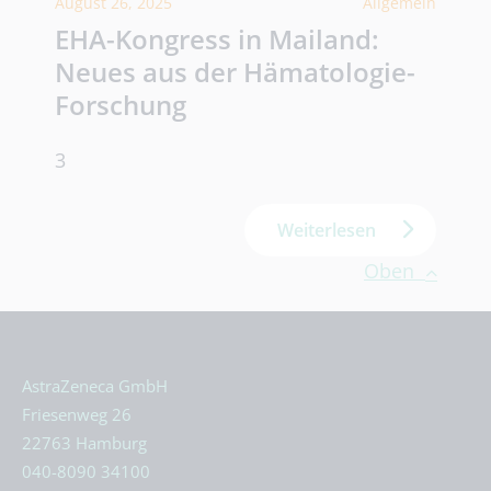
August 26, 2025
Allgemein
EHA-Kongress in Mailand:
Neues aus der Hämatologie-
Forschung
3
Weiterlesen
Oben
AstraZeneca GmbH
Friesenweg 26
22763 Hamburg
040-8090 34100