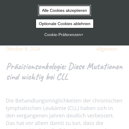
Vorlesen
Alle Cookies akzeptieren
Startseite
|
Präzisionsonkologie: Diese Mutationen sind
wichtig bei CLL
Optionale Cookies ablehnen
Cookie-Präferenzen
Oktober 8, 2024
Allgemein
Präzisionsonkologie: Diese Mutationen
sind wichtig bei CLL
Die Behandlungsmöglichkeiten der chronischen
lymphatischen Leukämie (CLL) haben sich in
den vergangenen Jahren deutlich verbessert.
Das hat vor allem damit zu tun, dass die