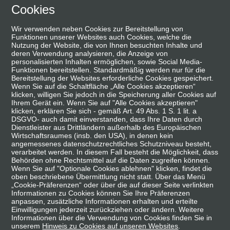
Skip
Cookies
suchen
Menü
to
Wir verwenden neben Cookies zur Bereitstellung von
main
Funktionen unserer Websites auch Cookies, welche die
content
Nutzung der Website, die von Ihnen besuchten Inhalte und
deren Verwendung analysieren, die Anzeige von
personalisierten Inhalten ermöglichen, sowie Social Media-
Funktionen bereitstellen. Standardmäßig werden nur für die
Bereitstellung der Websites erforderliche Cookies gespeichert.
Wenn Sie auf die Schaltfläche „Alle Cookies akzeptieren“
klicken, willigen Sie jedoch in die Speicherung aller Cookies auf
Ihrem Gerät ein. Wenn Sie auf "Alle Cookies akzeptieren"
klicken, erklären Sie sich - gemäß Art. 49 Abs. 1 S. 1 lit. a
DSGVO- auch damit einverstanden, dass Ihre Daten durch
Dienstleister aus Drittländern außerhalb des Europäischen
Wirtschaftsraumes (insb. den USA), in denen kein
angemessenes datenschutzrechtliches Schutzniveau besteht,
verarbeitet werden. In diesem Fall besteht die Möglichkeit, dass
Behörden ohne Rechtsmittel auf die Daten zugreifen können.
Wenn Sie auf "Optionale Cookies ablehnen" klicken, findet die
oben beschriebene Übermittlung nicht statt. Über das Menü
„Cookie-Präferenzen“ oder über die auf dieser Seite verlinkten
Informationen zu Cookies können Sie Ihre Präferenzen
anpassen, zusätzliche Informationen erhalten und erteilte
Einwilligungen jederzeit zurückziehen oder ändern. Weitere
Informationen über die Verwendung von Cookies finden Sie in
unserem
Hinweis zu Cookies auf unseren Websites
.