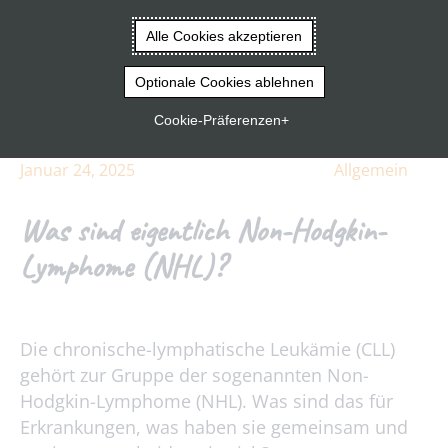
Vorlesen
Alle Cookies akzeptieren
Startseite
|
Was sind eigentlich Non-Hodgkin-Lymphome
(NHL)?
Optionale Cookies ablehnen
Cookie-Präferenzen
Januar 24, 2025
Allgemein
Was sind eigentlich Non-Hodgkin-
Lymphome (NHL)?
Die chronische-lymphatische Leukämie (CLL)
gehört zur Gruppe der sogenannten Non-
Hodgkin-Lymphome (NHL). Was sind das für
Erkrankungen, was haben sie gemeinsam und